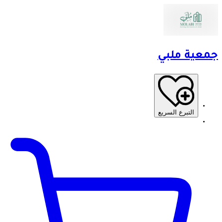
جمعية ملبي
التبرع السريع