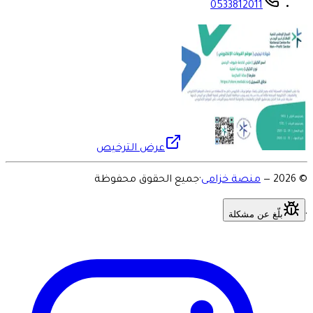
0533812011
عرض الترخيص
©
2026
—
منصة خزامى
·
جميع الحقوق محفوظة
بلّغ عن مشكلة
·