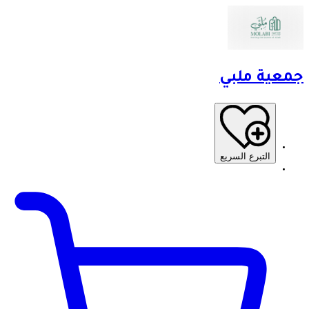
جمعية ملبي
التبرع السريع