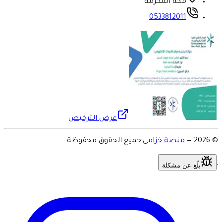
مكة المكرمة
0533812011
عرض الترخيص
©
2026
—
منصة خزامى
·
جميع الحقوق محفوظة
بلّغ عن مشكلة
·