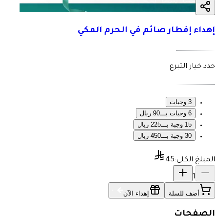
إهداء إفطار صائم في الحرم المكي
حدد خيار التبرع
3 وجبات
6 وجبات بـــ90 ريال
15 وجبة بـــ225 ريال
30 وجبة بـــ450 ريال
المبلغ الكلي:
45
1
أضف للسلة
إهداء الآن
الصفحات