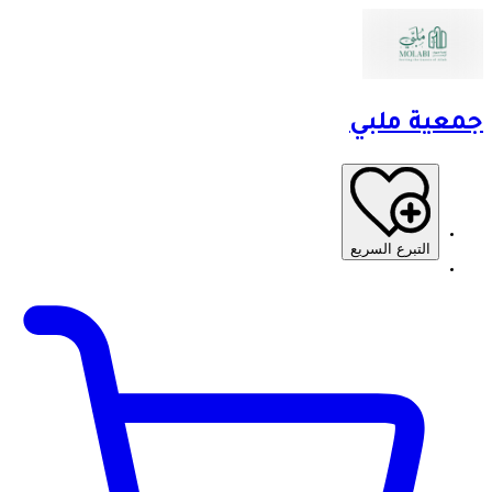
جمعية ملبي
التبرع السريع