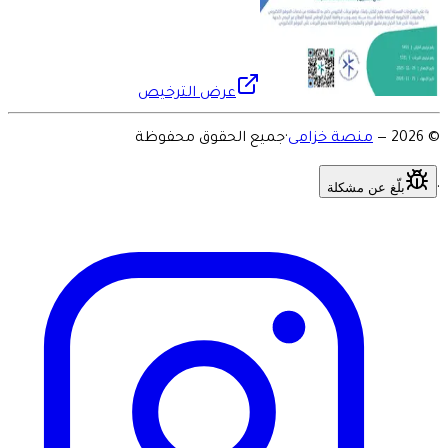
عرض الترخيص
©
2026
—
منصة خزامى
·
جميع الحقوق محفوظة
بلّغ عن مشكلة
·